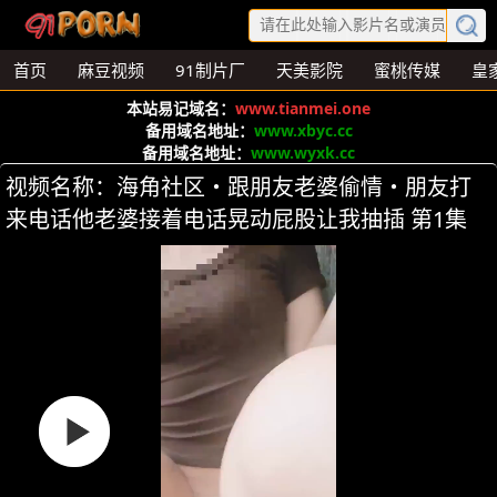
首页
麻豆视频
91制片厂
天美影院
蜜桃传媒
皇
本站易记域名：
www.tianmei.one
备用域名地址：
www.xbyc.cc
备用域名地址：
www.wyxk.cc
视频名称：海角社区・跟朋友老婆偷情・朋友打
来电话他老婆接着电话晃动屁股让我抽插 第1集